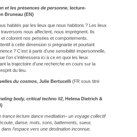
un et les présences de personne
, lecture-
en Bruneau (EN)
habités par les lieux que nous habitons ? Les lieux
traversons nous affectent, nous imprègnent. Ils
nt et colorent nos pensées et comportements.
ntif à cette dimension si prégnante et pourtant
ience ? C’est à partir d’une sensibilité impersonnelle,
que l’on s’intéressera ici à ce en quoi les lieux
ant la trajectoire d’une recherche en cours sur la
l’esprit du lieu.
velles du cosmos
, Julie Bertucelli
(FR sous titré
eling body, critical techno #2
, Helena Dietrich &
)
ne
trance lecture dance meditation
– un voyage collectif
écoute, danse, mots, sons, battements, sueur,
s dans l’espace vers une destination inconnue.