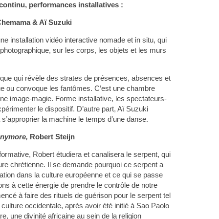
continu, performances installatives :
 Chemama & Aï Suzuki
 installation vidéo interactive nomade et in situ, qui
photographique, sur les corps, les objets et les murs
ue qui révèle des strates de présences, absences et
ue ou convoque les fantômes. C’est une chambre
une image-magie. Forme installative, les spectateurs-
xpérimenter le dispositif. D’autre part, Aï Suzuki
 s’approprier la machine le temps d’une danse.
anymore,
Robert Steijn
rmative, Robert étudiera et canalisera le serpent, qui
ture chrétienne. Il se demande pourquoi ce serpent a
ation dans la culture européenne et ce qui se passe
s à cette énergie de prendre le contrôle de notre
cé à faire des rituels de guérison pour le serpent tel
a culture occidentale, après avoir été initié à Sao Paolo
 une divinité africaine au sein de la religion