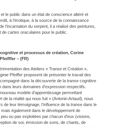
 et le public dans un état de conscience altéré et
terdit, à l’érotique, à la source de la connaissance
e l’incarnation du serpent, il a réalisé des peintures,
 de cartes oraculaires pour le public.
cognitive et processus de création, Corine
feifffer – (FR)
imentation des Ateliers « Transe et Création »,
inie Pfeiffer proposent de présenter le travail des
accompagné dans la découverte de la transe cognitive
n dans leurs domaines d’expression respectifs.
ouveau modèle d’apprentissage permettant
t de la réalité qui nous fuit » (Antonin Artaud), nous
s de leur témoignage, l’influence de la transe dans le
n mais également dans le développement de
 peu ou pas exploitées par chacun d’eux (visions,
ception de soi, émission de sons, de chants, de