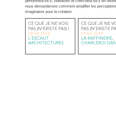
performeur.se.s, vidéastes et chercheur.se.s en histoi
nous demanderons comment amplifier les perceptions
imaginaires pour la création.
CE QUE JE NE VOIS
CE QUE JE NE V
PAS (N'EXISTE PAS) I
PAS (N'EXISTE PAS
28-02-2019
01-03-2019
L'ESCAUT
LA RAFFINERIE,
ARCHITECTURES
CHARLEROI DA