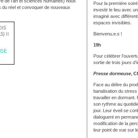
re de l’art et sciences humaines) nous
Pour la première soiré
 du réel et convoquer de nouveaux
investir le lieu avec u
imaginé avec différen
espaces invisibles.
OIS
Bienvenu.e.s !
) II
19h
NSE
Pour célébrer l’ouvertu
sortie de trois jours d
Presse dormeuse
, C
Face au délire du prod
banalisation du stress
travailler en dormant. 
son rythme au quotidie
jour. Leur éveil se co
dialoguent en permane
modification de la per
leur point de vue sur 