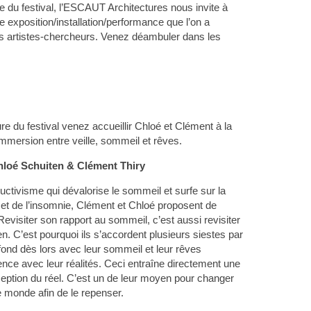
e du festival, l’ESCAUT Architectures nous invite à
ne exposition/installation/performance que l’on a
ts artistes-chercheurs. Venez déambuler dans les
re du festival venez accueillir Chloé et Clément à la
’immersion entre veille, sommeil et rêves.
hloé Schuiten & Clément Thiry
uctivisme qui dévalorise le sommeil et surfe sur la
 et de l’insomnie, Clément et Chloé proposent de
Revisiter son rapport au sommeil, c’est aussi revisiter
n. C’est pourquoi ils s’accordent plusieurs siestes par
nfond dès lors avec leur sommeil et leur rêves
nce avec leur réalités. Ceci entraîne directement une
ception du réel. C’est un de leur moyen pour changer
le monde afin de le repenser.