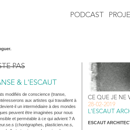
PODCAST
PROJ
oguer.
STE PAS
ANSE & L'ESCAUT
tats modifiés de conscience (transe,
CE QUE JE NE V
téresserons aux artistes qui travaillent à
28-02-2019
s devient-il un intermédiaire à des mondes
L'ESCAUT ARC
iques peuvent être imaginées pour nous
nsible et perméable à ce qui advient ? A
ESCAUT ARCHITECTUR
eur.se.s (chorégraphes, plasticien.ne.s,