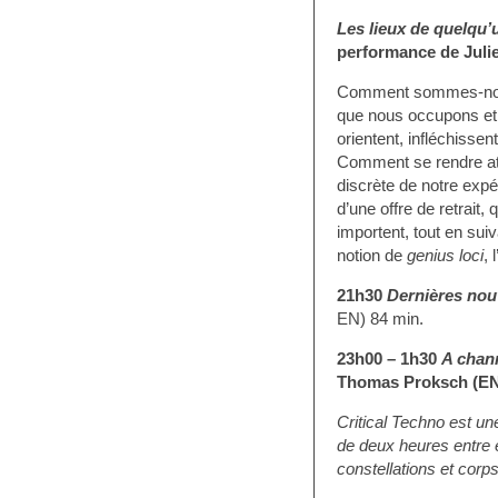
Les lieux de quelqu’
performance de Juli
Comment sommes-nous 
que nous occupons et 
orientent, infléchisse
Comment se rendre atte
discrète de notre expér
d’une offre de retrait, 
importent, tout en suiv
notion de
genius loci
, 
21h30
Dernières nou
EN) 84 min.
23h00 – 1h30
A chann
Thomas Proksch (EN
Critical Techno est u
de deux heures entre 
constellations et corp