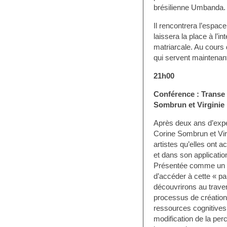
brésilienne Umbanda.
Il rencontrera l’espace
laissera la place à l’in
matriarcale. Au cours d
qui servent maintenant
21h00
Conférence : Transe 
Sombrun et Virginie P
Après deux ans d’expér
Corine Sombrun et Virg
artistes qu’elles ont 
et dans son applicatio
Présentée comme un n
d’accéder à cette « par
découvrirons au traver
processus de créatio
ressources cognitives
modification de la per