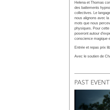
Helena et Thomas com
des battements hypnot
collectives. Le langage
nous alignons avec la 
mots que nous percev
physiques. Pour cette 
poseront autour d’exp
conscience magique e
Entrée et repas prix li
Avec le soutien de Ch
PAST EVENT
MONDES
/2021
07/09/2021 >
XELLES