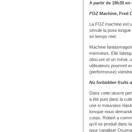
A partir de 19h30 en 
FOZ Machine
, Fred
La FOZ machine est une
simule la pose longue 
en temps réel.
Machine fantasmagoriq
mémoires. Elle fabriq
obscure et un miroir, 
utilisateurs pourront e
(performeuse) viendra
No forbidden fruits 
Dans cette œuvre perfo
a été puni dans la cul
une si mauvaise réput
lorsque nous demandon
corps. Robert a commen
qu’il se produit dans l
pour canaliser Oxumare,