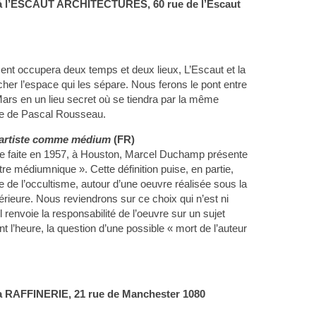
 à l’ESCAUT ARCHITECTURES,
60 rue de l’Escaut
ent occupera deux temps et deux lieux, L’Escaut et la
her l’espace qui les sépare. Nous ferons le pont entre
 Mars en un lieu secret où se tiendra par la même
ce de Pascal Rousseau.
L’artiste comme médium
(FR)
e faite en 1957, à Houston, Marcel Duchamp présente
tre médiumnique ». Cette définition puise, en partie,
lle de l’occultisme, autour d’une oeuvre réalisée sous la
érieure. Nous reviendrons sur ce choix qui n’est ni
il renvoie la responsabilité de l’oeuvre sur un sujet
nt l’heure, la question d’une possible « mort de l’auteur
a RAFFINERIE, 21 rue de Manchester 1080