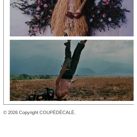
15 -
5 >
© 2026 Copyright COUPÉDÉCALÉ.