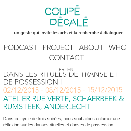
un geste qui invite les arts et la recherche à dialoguer.
PODCAST
PROJECT
ABOUT
WHO
CONTACT
LE CORPS ET LA CAMÉRA EN JEU
FR
EN
DANS LES RITUELS DE TRANSE ET
DE POSSESSION I
15/12/2015
02/12/2015 - 08/12/2015 -
ATELIER RUE VERTE, SCHAERBEEK &
RUMSTEEK, ANDERLECHT
Dans ce cycle de trois soirées, nous souhaitons entamer une
réflexion sur les danses rituelles et danses de possession.