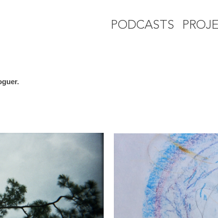
PODCASTS
PROJ
oguer.
EC HYPNOSE II
02/06/2021 >