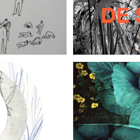
N
USANNE