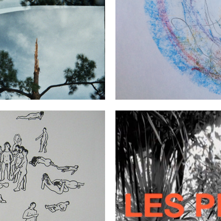
N
USANNE