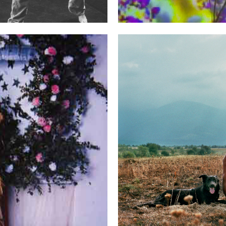
 I
15 >
ERBEEK