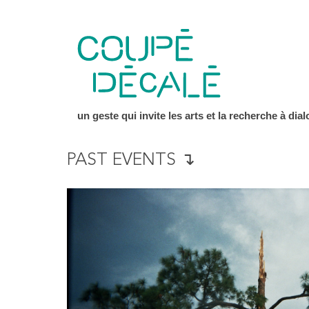
un geste qui invite les arts et la recherche à dial
PAST EVENTS ↴
DANSER BRUT – DANSE AV
9/2021 >
06/06/2021
45 RUE ROBERTS JONES