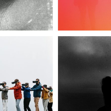
, A DREAMLIKE
CE
09/11/2017 >
I DANSE