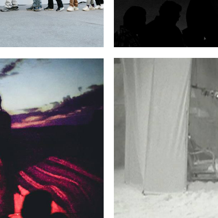
III
 DE FOREST