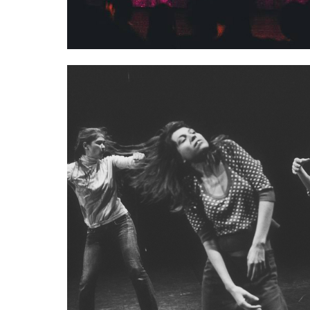
 IN
THE MOVEMENT IN IMAGE 
SSION
11/06/2016
LA CHEMINÉE, FOREST
06 >